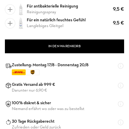
Für antibakterielle Reinigung
9,5 €
Reinigungsspray
Für ein natürlich feuchtes Gefühl
9,5 €
Langlebiges Gleitgel
IN DEN WARENKORB
Zustellung: Montag 17/8 - Donnerstag 20/8
Gratis Versand ab 999 €
Darunter nur 6,90 €
100% diskret & sicher
Niemand erfährt wo oder was zu bestellst
30 Tage Rückgaberecht
Zufrieden oder Geld zurück