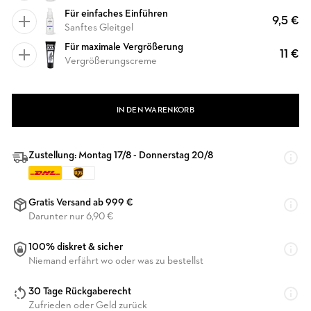
Für einfaches Einführen
9,5 €
Sanftes Gleitgel
Für maximale Vergrößerung
11 €
Vergrößerungscreme
IN DEN WARENKORB
Zustellung: Montag 17/8 - Donnerstag 20/8
Gratis Versand ab 999 €
Darunter nur 6,90 €
100% diskret & sicher
Niemand erfährt wo oder was zu bestellst
30 Tage Rückgaberecht
Zufrieden oder Geld zurück