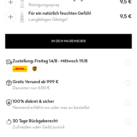
9,5 €
Reinigungsspray
Für ein natürlich feuchtes Gefühl
9,5 €
Langlebiges Gleitgel
IN DEN WARENKORB
Zustellung: Freitag 14/8 - Mittwoch 19/8
Gratis Versand ab 999 €
Darunter nur 6,90 €
100% diskret & sicher
Niemand erfährt wo oder was zu bestellst
30 Tage Rückgaberecht
Zufrieden oder Geld zurück