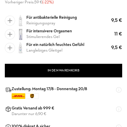
Vorheriger Preis:
59 €
(-22%)
Für antibakterielle Reinigung
9,5 €
Reinigungsspray
Für intensivere Orgasmen
11 €
Stimulierendes Gel
Für ein natürlich feuchtes Gefühl
9,5 €
Langlebiges Gleitgel
IN DEN WARENKORB
Zustellung: Montag 17/8 - Donnerstag 20/8
Gratis Versand ab 999 €
Darunter nur 6,90 €
100% diskret & sicher