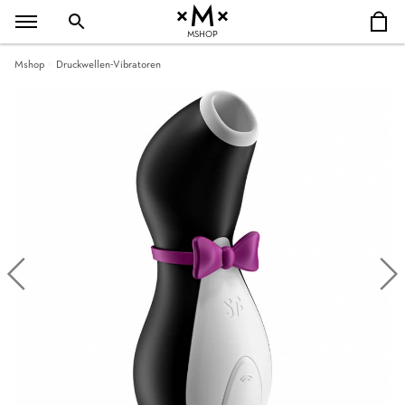
MSHOP
Mshop
Druckwellen-Vibratoren