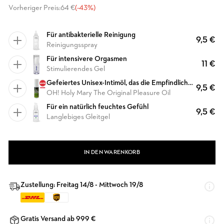
Vorheriger Preis:
64 €
(-43%)
Für antibakterielle Reinigung
9,5 €
Reinigungsspray
Für intensivere Orgasmen
11 €
Stimulierendes Gel
Gefeiertes Unisex-Intimöl, das die Empfindlichkeit erhöht und für ein prickelndes und lebendiges Gefühl sorgt
9,5 €
OH! Holy Mary The Original Pleasure Oil
Für ein natürlich feuchtes Gefühl
9,5 €
Langlebiges Gleitgel
IN DEN WARENKORB
Zustellung: Freitag 14/8 - Mittwoch 19/8
Gratis Versand ab 999 €