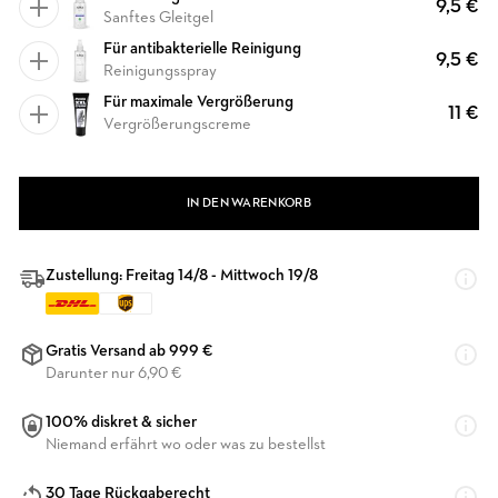
9,5 €
Sanftes Gleitgel
Für antibakterielle Reinigung
9,5 €
Reinigungsspray
Für maximale Vergrößerung
11 €
Vergrößerungscreme
IN DEN WARENKORB
Zustellung: Freitag 14/8 - Mittwoch 19/8
Gratis Versand ab 999 €
Darunter nur 6,90 €
100% diskret & sicher
Niemand erfährt wo oder was zu bestellst
30 Tage Rückgaberecht