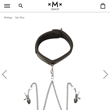
MSHOP
Mshop
Sei Mio