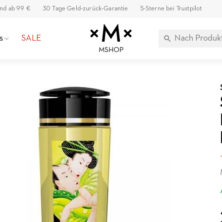
and ab 99 €
30 Tage Geld-zurück-Garantie
5-Sterne bei Trustpilot
s
SALE
MSHOP