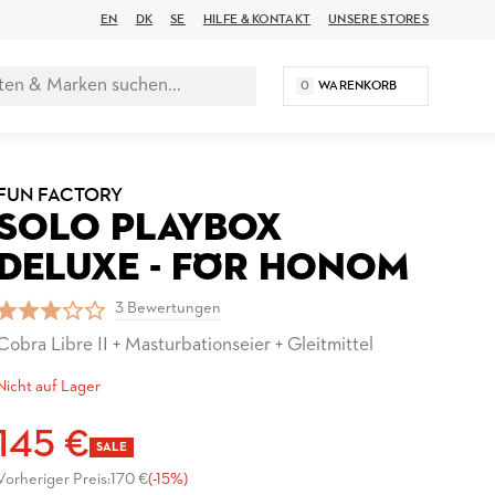
EN
DK
SE
HILFE & KONTAKT
UNSERE STORES
0
WARENKORB
FUN FACTORY
SOLO PLAYBOX
DELUXE - FÖR HONOM
3 Bewertungen
Cobra Libre II + Masturbationseier + Gleitmittel
Nicht auf Lager
145 €
SALE
Vorheriger Preis:
170 €
(-15%)