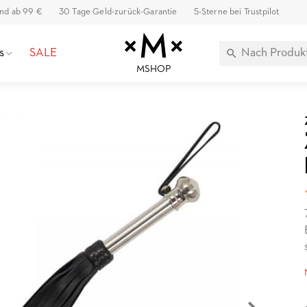
and ab 99 €
30 Tage Geld-zurück-Garantie
5-Sterne bei Trustpilot
s
SALE
MSHOP