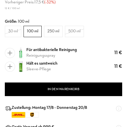
Vorheriger Preis:
17,5 €
(-32%)
12 € / 100 ml
Größe:
100 ml
30 ml
100 ml
250 ml
500 ml
Für antibakterielle Reinigung
11 €
Reinigungsspray
Hält es samtweich
11 €
Sleeve-Pflege
IN DEN WARENKORB
Zustellung: Montag 17/8 - Donnerstag 20/8