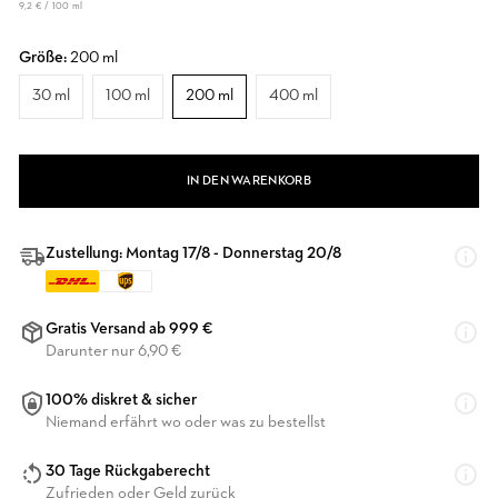
9,2 € / 100 ml
Größe:
200 ml
30 ml
100 ml
200 ml
400 ml
IN DEN WARENKORB
Zustellung: Montag 17/8 - Donnerstag 20/8
Gratis Versand ab 999 €
Darunter nur 6,90 €
100% diskret & sicher
Niemand erfährt wo oder was zu bestellst
30 Tage Rückgaberecht
Zufrieden oder Geld zurück