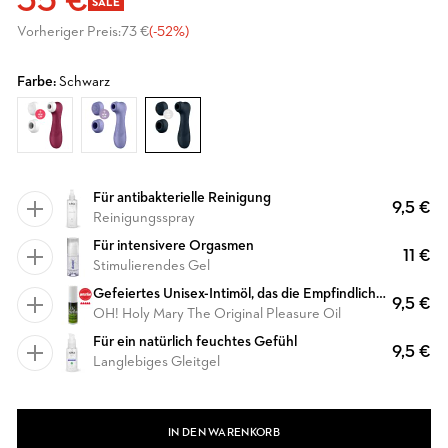
35 €
SALE
Vorheriger Preis:
73 €
(-52%)
Farbe:
Schwarz
Für antibakterielle Reinigung
9,5 €
Reinigungsspray
Für intensivere Orgasmen
11 €
Stimulierendes Gel
Gefeiertes Unisex-Intimöl, das die Empfindlichkeit erhöht und für ein prickelndes und lebendiges Gefühl sorgt
9,5 €
OH! Holy Mary The Original Pleasure Oil
Für ein natürlich feuchtes Gefühl
9,5 €
Langlebiges Gleitgel
IN DEN WARENKORB