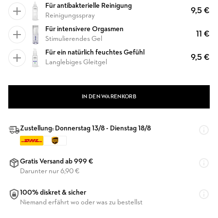
Für antibakterielle Reinigung
9,5 €
Reinigungsspray
Für intensivere Orgasmen
11 €
Stimulierendes Gel
Für ein natürlich feuchtes Gefühl
9,5 €
Langlebiges Gleitgel
IN DEN WARENKORB
Zustellung: Donnerstag 13/8 - Dienstag 18/8
Gratis Versand ab 999 €
Darunter nur 6,90 €
100% diskret & sicher
Niemand erfährt wo oder was zu bestellst