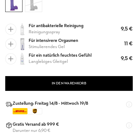
Für antibakterielle Reinigung
9,5 €
Reinigungsspray
Für intensivere Orgasmen
11 €
Stimulierendes Gel
Für ein natürlich feuchtes Gefühl
9,5 €
Langlebiges Gleitgel
IN DEN WARENKORB
Zustellung: Freitag 14/8 - Mittwoch 19/8
Gratis Versand ab 999 €
Darunter nur 6,90 €