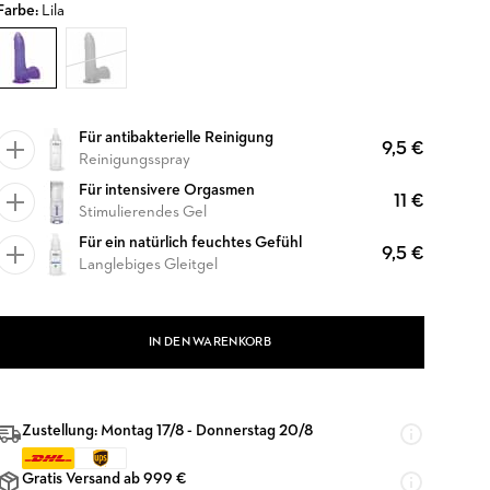
Farbe:
Lila
Für antibakterielle Reinigung
9,5 €
Reinigungsspray
Für intensivere Orgasmen
11 €
Stimulierendes Gel
Für ein natürlich feuchtes Gefühl
9,5 €
Langlebiges Gleitgel
IN DEN WARENKORB
Zustellung: Montag 17/8 - Donnerstag 20/8
Gratis Versand ab 999 €