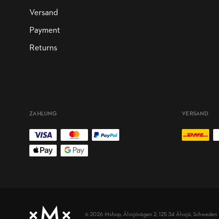
Versand
Payment
Returns
ZAHLUNG
VERSAND
© 2026 Mshop,
Älvsjövägen 2, 125 34 Älvsjö, Schweden